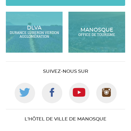
DLVA
MANOSQUE
DURANCE LUBERON VERDON
OFFICE DE TOURISME
AGGLOMÉRATION
SUIVEZ-NOUS SUR
Suivez-
Suivez-
Suivez-
Suiv
nous
nous
nous
nou
L'HÔTEL DE VILLE DE MANOSQUE