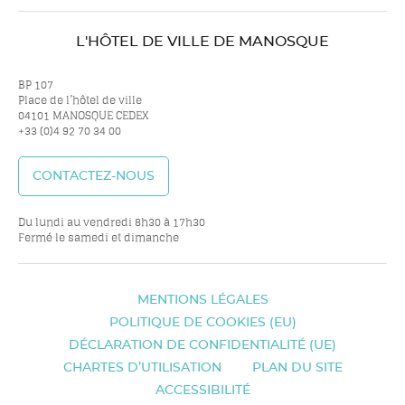
nous
nous
nous
nou
L'HÔTEL DE VILLE DE MANOSQUE
sur
sur
sur
sur
BP 107
Place de l’hôtel de ville
04101 MANOSQUE CEDEX
+33 (0)4 92 70 34 00
twitter
facebook
youtube
inst
CONTACTEZ-NOUS
Du lundi au vendredi 8h30 à 17h30
Fermé le samedi et dimanche
MENTIONS LÉGALES
POLITIQUE DE COOKIES (EU)
DÉCLARATION DE CONFIDENTIALITÉ (UE)
CHARTES D’UTILISATION
PLAN DU SITE
ACCESSIBILITÉ