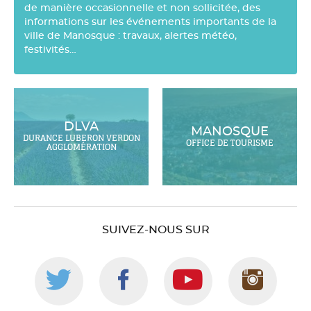
de manière occasionnelle et non sollicitée, des
informations sur les événements importants de la
ville de Manosque : travaux, alertes météo,
festivités…
DLVA
MANOSQUE
DURANCE LUBERON VERDON
OFFICE DE TOURISME
AGGLOMÉRATION
SUIVEZ-NOUS SUR
Suivez-
Suivez-
Suivez-
Suiv