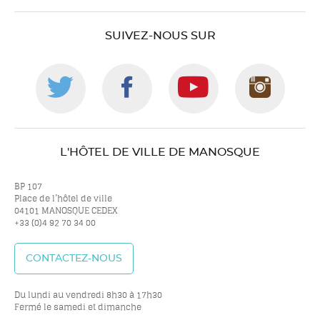
SUIVEZ-NOUS SUR
Suivez-
Suivez-
Suivez-
Suiv
nous
nous
nous
nou
L'HÔTEL DE VILLE DE MANOSQUE
sur
sur
sur
sur
BP 107
Place de l’hôtel de ville
04101 MANOSQUE CEDEX
+33 (0)4 92 70 34 00
twitter
facebook
youtube
inst
CONTACTEZ-NOUS
Du lundi au vendredi 8h30 à 17h30
Fermé le samedi et dimanche