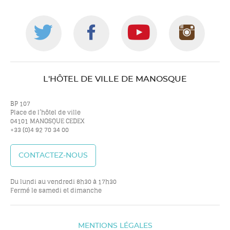
Suivez-
Suivez-
Suivez-
Suiv
nous
nous
nous
nou
L'HÔTEL DE VILLE DE MANOSQUE
sur
sur
sur
sur
BP 107
Place de l’hôtel de ville
04101 MANOSQUE CEDEX
+33 (0)4 92 70 34 00
twitter
facebook
youtube
inst
CONTACTEZ-NOUS
Du lundi au vendredi 8h30 à 17h30
Fermé le samedi et dimanche
MENTIONS LÉGALES