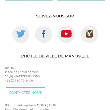
SUIVEZ-NOUS SUR
Suivez-
Suivez-
Suivez-
Suiv
nous
nous
nous
nou
L'HÔTEL DE VILLE DE MANOSQUE
sur
sur
sur
sur
BP 107
Place de l’hôtel de ville
04101 MANOSQUE CEDEX
+33 (0)4 92 70 34 00
twitter
facebook
youtube
inst
CONTACTEZ-NOUS
Du lundi au vendredi 8h30 à 17h30
Fermé le samedi et dimanche