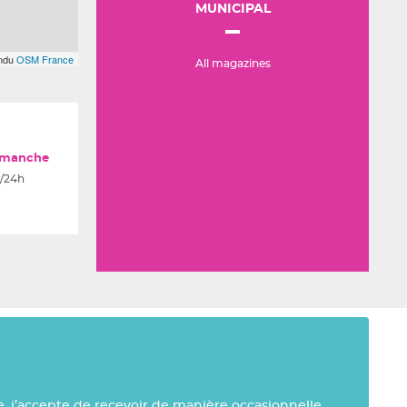
MUNICIPAL
endu
OSM France
All magazines
imanche
/24h
e, j’accepte de recevoir de manière occasionnelle