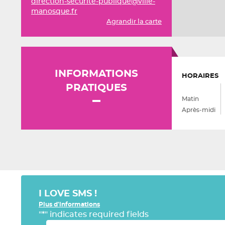
direction-securite-publique@ville-
manosque.fr
Agrandir la carte
INFORMATIONS
HORAIRES
PRATIQUES
Matin
Après-midi
I LOVE SMS !
Plus d'informations
"
*
" indicates required fields