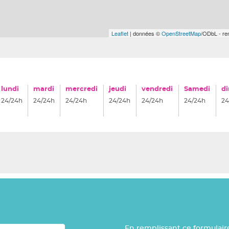
Leaflet
| données ©
OpenStreetMap
/ODbL - r
lundi
mardi
mercredi
jeudi
vendredi
Samedi
d
24/24h
24/24h
24/24h
24/24h
24/24h
24/24h
24
En remplissant ce formulair