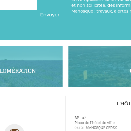
et non sollicitée, des infor
Manosque : travaux, alertes 
Envoyer
GLOMÉRATION
L'HÔ
BP 107
Place de l’hôtel de ville
04101 MANOSQUE CEDEX