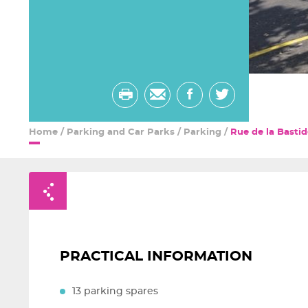
Print
Send
share
share
by
on
on
Home
/
Parking and Car Parks
/
Parking
/
Rue de la Bastid
email
facebook
twitter
Retour à la liste
PRACTICAL INFORMATION
13 parking spares