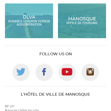
DLVA
MANOSQUE
DURANCE LUBERON VERDON
OFFICE DE TOURISME
AGGLOMÉRATION
FOLLOW US ON
Follow
Follow
Follow
Foll
us
us
us
us
L'HÔTEL DE VILLE DE MANOSQUE
on
on
on
on
BP 107
Place de l’hôtel de ville