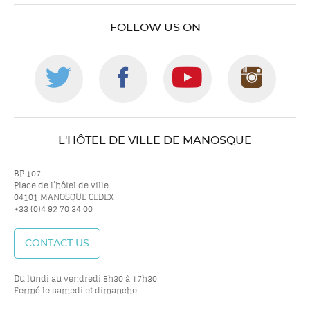
FOLLOW US ON
Follow
Follow
Follow
Foll
us
us
us
us
L'HÔTEL DE VILLE DE MANOSQUE
on
on
on
on
BP 107
Place de l’hôtel de ville
04101 MANOSQUE CEDEX
+33 (0)4 92 70 34 00
twitter
facebook
youtube
inst
CONTACT US
Du lundi au vendredi 8h30 à 17h30
Fermé le samedi et dimanche