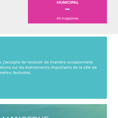
MUNICIPAL
All magazines
e, j’accepte de recevoir de manière occasionnelle
mations sur les événements importants de la ville de
météo, festivités…