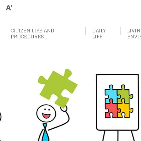
Augmenter
Diminuer
la
la
taille
taille
de
de
texte
texte
CITIZEN LIFE AND
DAILY
LIVI
PROCEDURES
LIFE
ENVI