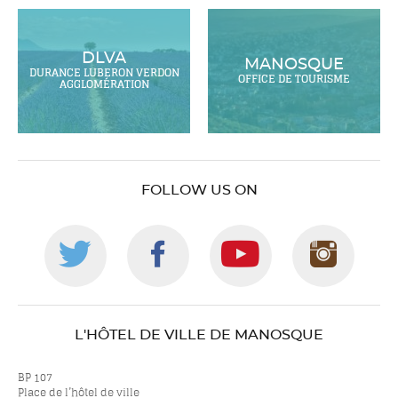
DLVA
MANOSQUE
DURANCE LUBERON VERDON
OFFICE DE TOURISME
AGGLOMÉRATION
FOLLOW US ON
Follow
Follow
Follow
Foll
us
us
us
us
L'HÔTEL DE VILLE DE MANOSQUE
on
on
on
on
BP 107
Place de l’hôtel de ville