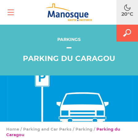
Ouvrir
20°C
le
menu
mobile
A
M
MAKE
le
PARKINGS
le
m
f
SEA
d
PARKING DU CARAGOU
r
Home
/
Parking and Car Parks
/
Parking
/
Parking du
Caragou