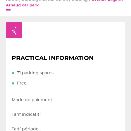
Home
/
Parking and Car Parks
/
Parking
/
Avenue Majoral
Arnaud car park
Retour à la liste
PRACTICAL INFORMATION
31 parking spares
Free
Mode de paiement :
Tarif indicatif :
Tarif période :