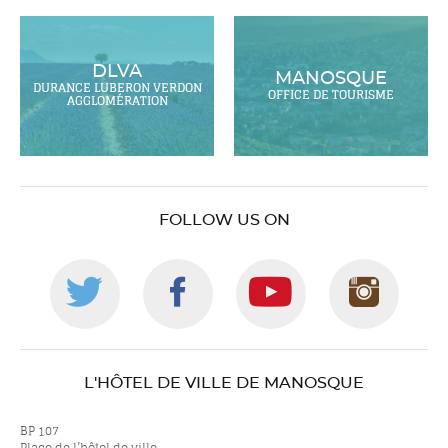
DLVA
MANOSQUE
DURANCE LUBERON VERDON
OFFICE DE TOURISME
AGGLOMÉRATION
FOLLOW US ON
Follow
Follow
Follow
Foll
us
us
us
us
L'HÔTEL DE VILLE DE MANOSQUE
on
on
on
on
BP 107
Place de l’hôtel de ville