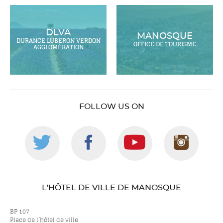
DLVA
MANOSQUE
DURANCE LUBERON VERDON
OFFICE DE TOURISME
AGGLOMÉRATION
FOLLOW US ON
Follow
Follow
Follow
Foll
us
us
us
us
L'HÔTEL DE VILLE DE MANOSQUE
on
on
on
on
BP 107
Place de l’hôtel de ville