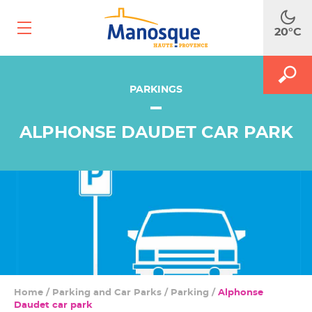
Ouvrir
20°C
le
menu
mobile
A
M
MAKE
le
PARKINGS
le
m
f
SEA
d
ALPHONSE DAUDET CAR PARK
r
Home
/
Parking and Car Parks
/
Parking
/
Alphonse
Daudet car park