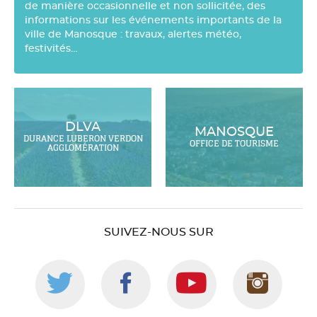
de manière occasionnelle et non sollicitée, des
informations sur les événements importants de la
ville de Manosque : travaux, alertes météo,
festivités…
DLVA
MANOSQUE
DURANCE LUBERON VERDON
OFFICE DE TOURISME
AGGLOMÉRATION
SUIVEZ-NOUS SUR
Suivez-
Suivez-
Suivez-
Suiv