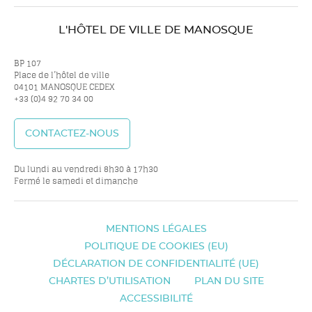
nous
nous
nous
nou
L'HÔTEL DE VILLE DE MANOSQUE
sur
sur
sur
sur
BP 107
Place de l’hôtel de ville
04101 MANOSQUE CEDEX
+33 (0)4 92 70 34 00
twitter
facebook
youtube
inst
CONTACTEZ-NOUS
Du lundi au vendredi 8h30 à 17h30
Fermé le samedi et dimanche
MENTIONS LÉGALES
POLITIQUE DE COOKIES (EU)
DÉCLARATION DE CONFIDENTIALITÉ (UE)
CHARTES D’UTILISATION
PLAN DU SITE
ACCESSIBILITÉ