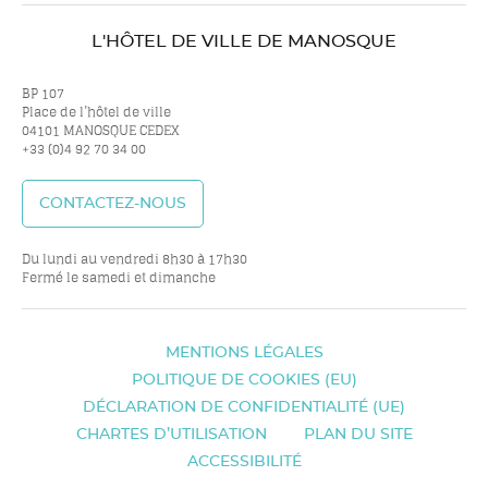
nous
nous
nous
nou
L'HÔTEL DE VILLE DE MANOSQUE
sur
sur
sur
sur
BP 107
Place de l’hôtel de ville
04101 MANOSQUE CEDEX
+33 (0)4 92 70 34 00
twitter
facebook
youtube
inst
CONTACTEZ-NOUS
Du lundi au vendredi 8h30 à 17h30
Fermé le samedi et dimanche
MENTIONS LÉGALES
POLITIQUE DE COOKIES (EU)
DÉCLARATION DE CONFIDENTIALITÉ (UE)
CHARTES D’UTILISATION
PLAN DU SITE
ACCESSIBILITÉ