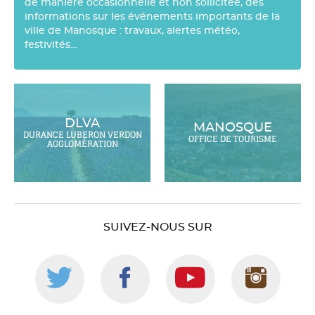
de manière occasionnelle et non sollicitée, des
informations sur les événements importants de la
ville de Manosque : travaux, alertes météo,
festivités…
DLVA
MANOSQUE
DURANCE LUBERON VERDON
OFFICE DE TOURISME
AGGLOMÉRATION
SUIVEZ-NOUS SUR
Suivez-
Suivez-
Suivez-
Suiv