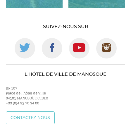
SUIVEZ-NOUS SUR
Suivez-
Suivez-
Suivez-
Suiv
nous
nous
nous
nou
L'HÔTEL DE VILLE DE MANOSQUE
sur
sur
sur
sur
BP 107
Place de l’hôtel de ville
04101 MANOSQUE CEDEX
+33 (0)4 92 70 34 00
twitter
facebook
youtube
inst
CONTACTEZ-NOUS