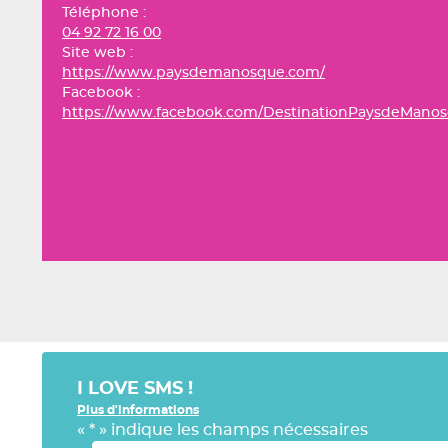
Téléphone :
04 92 72 16 00
Site web :
https://www.paysdemanosque.com/
Facebook :
https://www.facebook.com/DestinationPaysdeMano
I LOVE SMS !
Plus d'informations
«
*
» indique les champs nécessaires