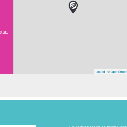
sque
Leaflet
| ©
OpenStree