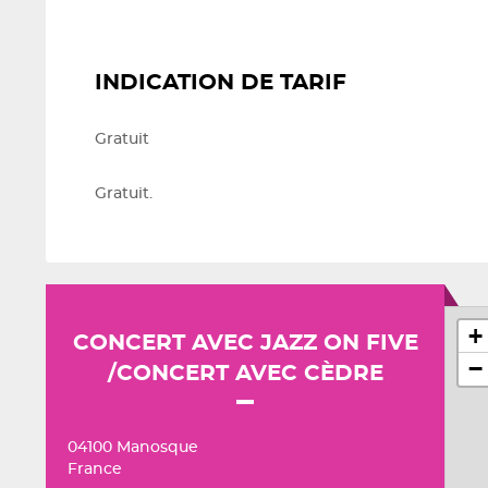
INDICATION DE TARIF
Gratuit
Gratuit.
+
CONCERT AVEC JAZZ ON FIVE
−
/CONCERT AVEC CÈDRE
04100 Manosque
France