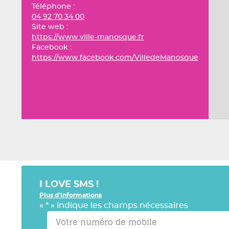
Téléphone :
04 92 70 34 00
Site web :
https://www.ville-manosque.fr
Facebook :
https://www.facebook.com/VilledeManosque
I LOVE SMS !
Plus d'informations
«
*
» indique les champs nécessaires