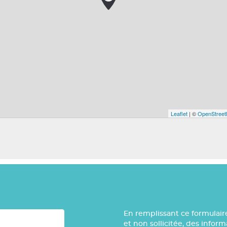
Leaflet
| ©
OpenStree
En remplissant ce formulair
et non sollicitée, des infor