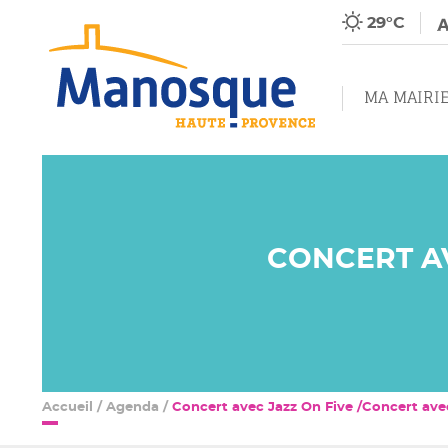
29°C
MA MAIRI
CONCERT AV
Accueil
/
Agenda
/
Concert avec Jazz On Five /Concert av