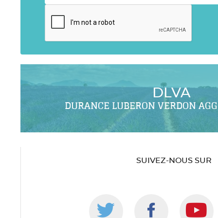
DLVA
DURANCE LUBERON VERDON AG
SUIVEZ-NOUS SUR
Suivez-
Suivez-
S