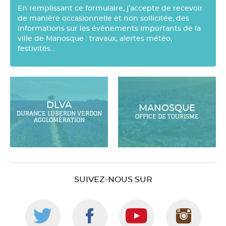
En remplissant ce formulaire, j’accepte de recevoir
de manière occasionnelle et non sollicitée, des
informations sur les événements importants de la
ville de Manosque : travaux, alertes météo,
festivités…
DLVA
MANOSQUE
DURANCE LUBERON VERDON
OFFICE DE TOURISME
AGGLOMÉRATION
SUIVEZ-NOUS SUR
Suivez-
Suivez-
Suivez-
Suiv