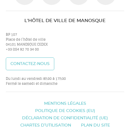
nous
nous
nous
nou
L'HÔTEL DE VILLE DE MANOSQUE
sur
sur
sur
sur
BP 107
Place de l’hôtel de ville
04101 MANOSQUE CEDEX
+33 (0)4 92 70 34 00
twitter
facebook
youtube
inst
CONTACTEZ-NOUS
Du lundi au vendredi 8h30 à 17h30
Fermé le samedi et dimanche
MENTIONS LÉGALES
POLITIQUE DE COOKIES (EU)
DÉCLARATION DE CONFIDENTIALITÉ (UE)
CHARTES D’UTILISATION
PLAN DU SITE