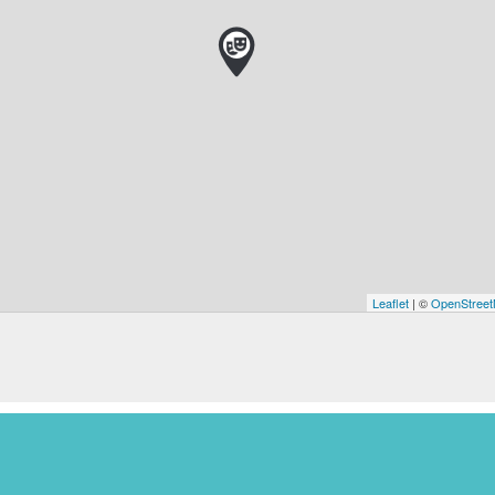
Leaflet
| ©
OpenStree