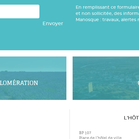
En remplissant ce formulair
et non sollicitée, des infor
Manosque : travaux, alertes 
Envoyer
GLOMÉRATION
L'HÔ
BP 107
Place de l’hôtel de ville