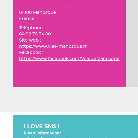
04100 Manosque
France
Téléphone :
04 92 70 34 00
Site web :
https://www.ville-manosque.fr
Facebook :
https://www.facebook.com/VilledeManosque
I LOVE SMS !
Plus d'informations