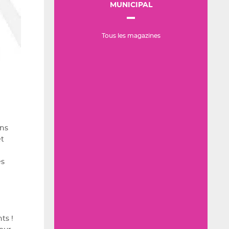
MUNICIPAL
Tous les magazines
ons
et
es
ts !