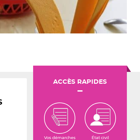
ACCÈS RAPIDES
S
Vos démarches
État civil