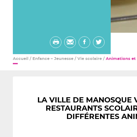
Imprimer
Envoyer
Partager
Partager
par
sur
sur
Accueil
/
Enfance – Jeunesse
/
Vie scolaire
/
Animations et
email
facebook
twitter
LA VILLE DE MANOSQUE 
RESTAURANTS SCOLAIR
DIFFÉRENTES ANI