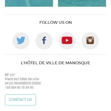
FOLLOW US ON
Follow
Follow
Follow
Foll
us
us
us
us
L'HÔTEL DE VILLE DE MANOSQUE
on
on
on
on
BP 107
Place de l’hôtel de ville
04101 MANOSQUE CEDEX
+33 (0)4 92 70 34 00
twitter
facebook
youtube
inst
CONTACT US