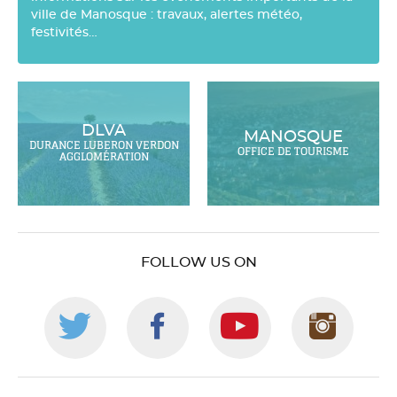
ville de Manosque : travaux, alertes météo,
festivités…
DLVA
MANOSQUE
DURANCE LUBERON VERDON
OFFICE DE TOURISME
AGGLOMÉRATION
FOLLOW US ON
Follow
Follow
Follow
Foll
us
us
us
us