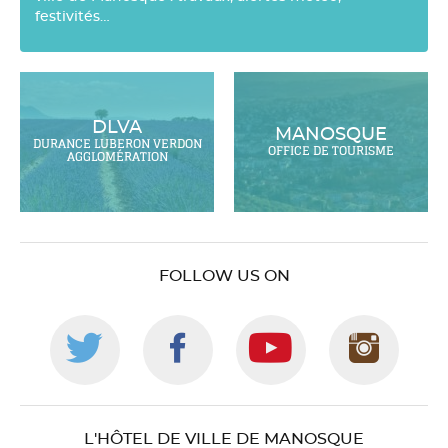
festivités…
DLVA
MANOSQUE
DURANCE LUBERON VERDON
OFFICE DE TOURISME
AGGLOMÉRATION
FOLLOW US ON
Follow
Follow
Follow
Foll
us
us
us
us
L'HÔTEL DE VILLE DE MANOSQUE