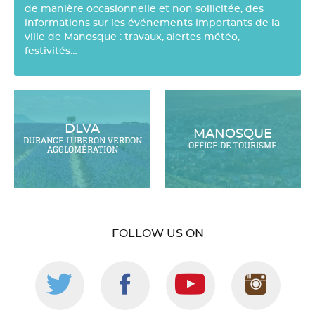
de manière occasionnelle et non sollicitée, des
informations sur les événements importants de la
ville de Manosque : travaux, alertes météo,
festivités…
DLVA
MANOSQUE
DURANCE LUBERON VERDON
OFFICE DE TOURISME
AGGLOMÉRATION
FOLLOW US ON
Follow
Follow
Follow
Foll