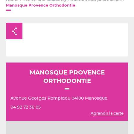
Home
/
Health and Solidarity
/
Doctors and pharmacies
/
Manosque Provence Orthodontie
Retour à la liste
MANOSQUE PROVENCE
ORTHODONTIE
Avenue Georges Pompidou 04100 Manosque
04 92 72 36 05
Agrandir la carte