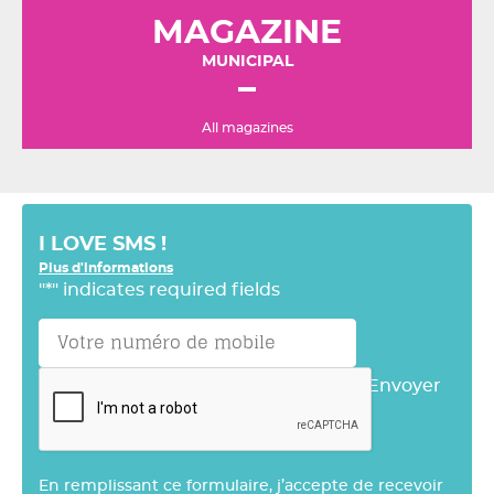
MAGAZINE
MUNICIPAL
All magazines
I LOVE SMS !
Plus d'informations
"
*
" indicates required fields
Envoyer
En remplissant ce formulaire, j’accepte de recevoir