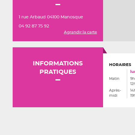
1 rue Arbaud 04100 Manosque
04 92 87 75 92
Agrandir la carte
INFORMATIONS
HORAIRES
PRATIQUES
lu
Matin
9h
12
Après-
14
midi
19