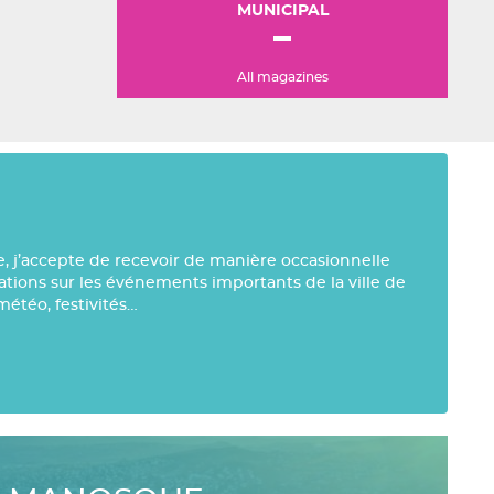
MUNICIPAL
All magazines
e, j’accepte de recevoir de manière occasionnelle
mations sur les événements importants de la ville de
météo, festivités…