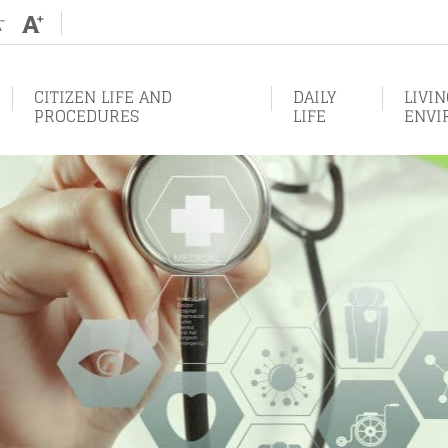
Augmenter
Diminuer
la
la
taille
taille
de
de
texte
texte
CITIZEN LIFE AND
DAILY
LIVI
PROCEDURES
LIFE
ENVI