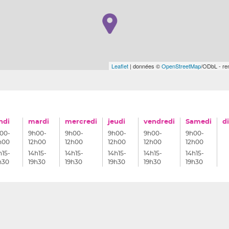
Leaflet
| données ©
OpenStreetMap
/ODbL - r
ndi
mardi
mercredi
jeudi
vendredi
Samedi
d
00-
9h00-
9h00-
9h00-
9h00-
9h00-
h00
12h00
12h00
12h00
12h00
12h00
h15-
14h15-
14h15-
14h15-
14h15-
14h15-
h30
19h30
19h30
19h30
19h30
19h30