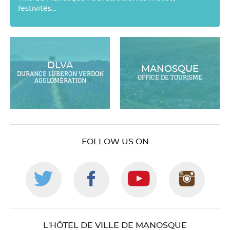
festivités…
DLVA
MANOSQUE
DURANCE LUBERON VERDON
OFFICE DE TOURISME
AGGLOMÉRATION
FOLLOW US ON
Follow
Follow
Follow
Foll
us
us
us
us
L'HÔTEL DE VILLE DE MANOSQUE