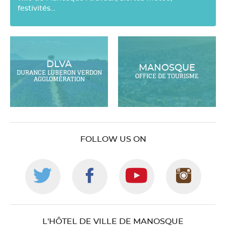
festivités…
DLVA
MANOSQUE
DURANCE LUBERON VERDON
OFFICE DE TOURISME
AGGLOMÉRATION
FOLLOW US ON
Follow
Follow
Follow
Foll
us
us
us
us
L'HÔTEL DE VILLE DE MANOSQUE