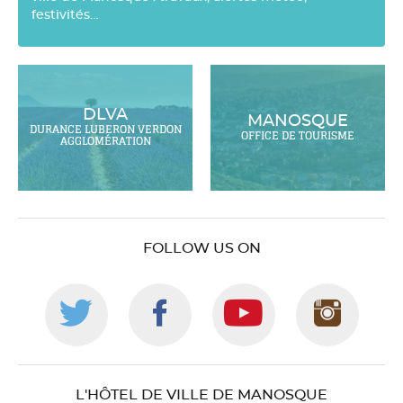
festivités…
DLVA
MANOSQUE
DURANCE LUBERON VERDON
OFFICE DE TOURISME
AGGLOMÉRATION
FOLLOW US ON
Follow
Follow
Follow
Foll
us
us
us
us
L'HÔTEL DE VILLE DE MANOSQUE