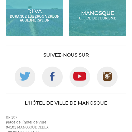
DLVA
MANOSQUE
DURANCE LUBERON VERDON
OFFICE DE TOURISME
AGGLOMÉRATION
SUIVEZ-NOUS SUR
Suivez-
Suivez-
Suivez-
Suiv
nous
nous
nous
nou
L'HÔTEL DE VILLE DE MANOSQUE
sur
sur
sur
sur
BP 107
Place de l’hôtel de ville
04101 MANOSQUE CEDEX