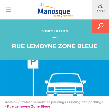
Ouvrir
33°C
le
menu
mobile
A
M
FAITES
le
ZONES BLEUES
le
m
f
RECH
d
RUE LEMOYNE ZONE BLEUE
r
Accueil
/
Stationnement et parkings
/
Listing des parkings
/
Rue Lemoyne Zone Bleue