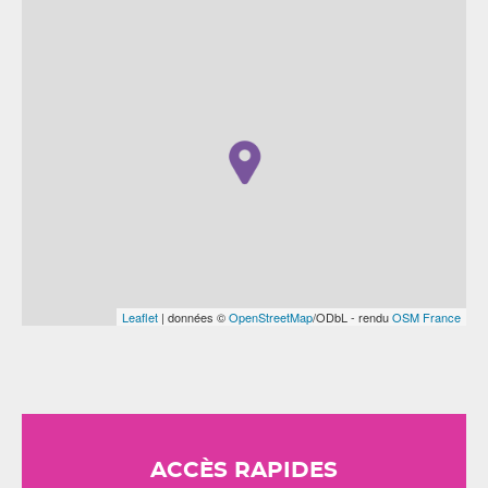
Leaflet
| données ©
OpenStreetMap
/ODbL - rendu
OSM France
ACCÈS RAPIDES