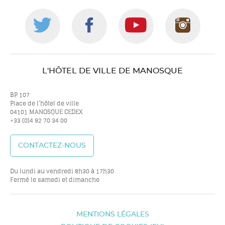
Suivez-
Suivez-
Suivez-
Suiv
nous
nous
nous
nou
L'HÔTEL DE VILLE DE MANOSQUE
sur
sur
sur
sur
BP 107
Place de l’hôtel de ville
04101 MANOSQUE CEDEX
+33 (0)4 92 70 34 00
twitter
facebook
youtube
inst
CONTACTEZ-NOUS
Du lundi au vendredi 8h30 à 17h30
Fermé le samedi et dimanche
MENTIONS LÉGALES