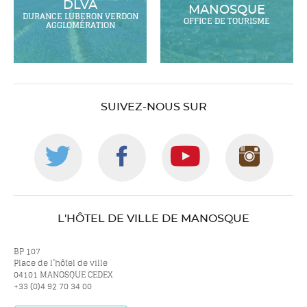
DLVA
MANOSQUE
DURANCE LUBERON VERDON
OFFICE DE TOURISME
AGGLOMÉRATION
SUIVEZ-NOUS SUR
Suivez-
Suivez-
Suivez-
Suiv
nous
nous
nous
nou
L'HÔTEL DE VILLE DE MANOSQUE
sur
sur
sur
sur
BP 107
Place de l’hôtel de ville
04101 MANOSQUE CEDEX
+33 (0)4 92 70 34 00
twitter
facebook
youtube
inst