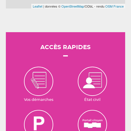
Leaflet
| données ©
OpenStreetMap
/ODbL - rendu
OSM France
ACCÈS RAPIDES
Vos démarches
État civil