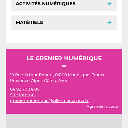
ACTIVITÉS NUMÉRIQUES
MATÉRIELS
LE GRENIER NUMÉRIQUE
10 Rue Arthur Robert, 04100 Manosque, France
Provence-Alpes-Côte d'Azur
04 92 70 34 00
Site internet
greniernumerique@ville-manosque.fr
Agrandir la carte