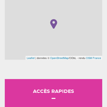
Leaflet
| données ©
OpenStreetMap
/ODbL - rendu
OSM France
ACCÈS RAPIDES