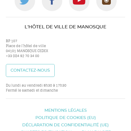
Suivez-
Suivez-
Suivez-
Suiv
nous
nous
nous
nou
L'HÔTEL DE VILLE DE MANOSQUE
sur
sur
sur
sur
BP 107
Place de l’hôtel de ville
04101 MANOSQUE CEDEX
+33 (0)4 92 70 34 00
twitter
facebook
youtube
inst
CONTACTEZ-NOUS
Du lundi au vendredi 8h30 à 17h30
Fermé le samedi et dimanche
MENTIONS LÉGALES
POLITIQUE DE COOKIES (EU)
DÉCLARATION DE CONFIDENTIALITÉ (UE)