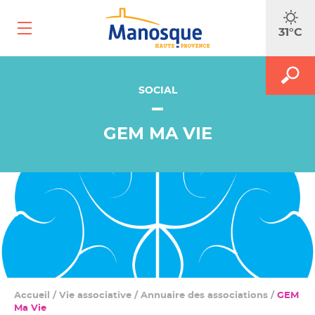
Ouvrir
31°C
le
menu
mobile
A
M
FAITES
le
SOCIAL
le
m
f
RECH
d
GEM MA VIE
r
Accueil
/
Vie associative
/
Annuaire des associations
/
GEM
Ma Vie