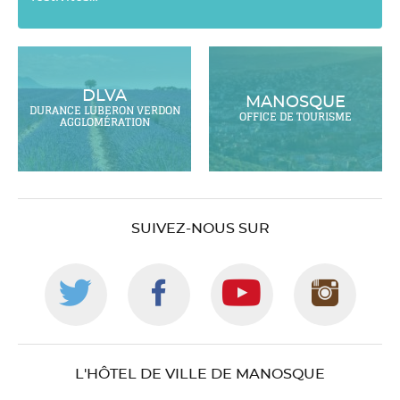
DLVA
MANOSQUE
DURANCE LUBERON VERDON
OFFICE DE TOURISME
AGGLOMÉRATION
SUIVEZ-NOUS SUR
Suivez-
Suivez-
Suivez-
Suiv
nous
nous
nous
nou
L'HÔTEL DE VILLE DE MANOSQUE