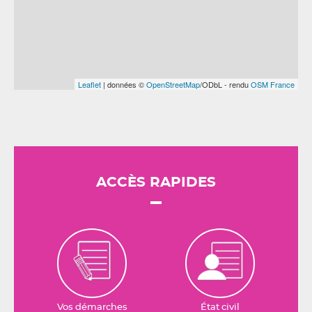
Leaflet
| données ©
OpenStreetMap
/ODbL - rendu
OSM France
ACCÈS RAPIDES
Vos démarches
État civil