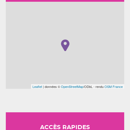
Leaflet
| données ©
OpenStreetMap
/ODbL - rendu
OSM France
ACCÈS RAPIDES