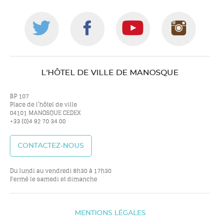
Suivez-
Suivez-
Suivez-
Suiv
nous
nous
nous
nou
L'HÔTEL DE VILLE DE MANOSQUE
sur
sur
sur
sur
BP 107
Place de l’hôtel de ville
04101 MANOSQUE CEDEX
+33 (0)4 92 70 34 00
twitter
facebook
youtube
inst
CONTACTEZ-NOUS
Du lundi au vendredi 8h30 à 17h30
Fermé le samedi et dimanche
MENTIONS LÉGALES