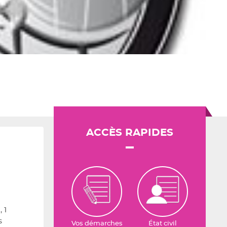
ACCÈS RAPIDES
 1
s
Vos démarches
État civil