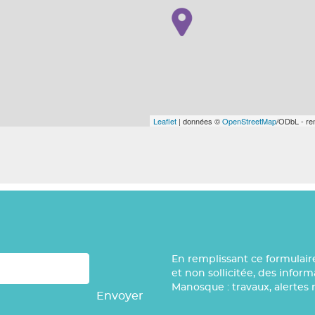
Leaflet
| données ©
OpenStreetMap
/ODbL - r
En remplissant ce formulair
et non sollicitée, des infor
Manosque : travaux, alertes 
Envoyer