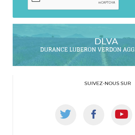
DLVA
DURANCE LUBERON VERDON AG
SUIVEZ-NOUS SUR
Suivez-
Suivez-
S