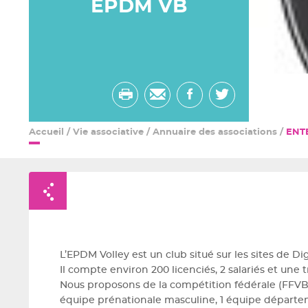
EPDM VB
Imprimer
Envoyer
Partager
Partager
par
sur
sur
Accueil
/
Vie associative
/
Annuaire des associations
/
ENT
email
facebook
twitter
Retour à la liste
L’EPDM Volley est un club situé sur les sites de D
Il compte environ 200 licenciés, 2 salariés et une
Nous proposons de la compétition fédérale (FFVB)
équipe prénationale masculine, 1 équipe départe