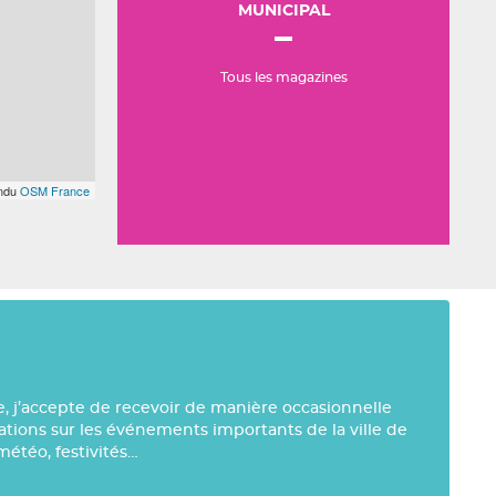
MUNICIPAL
Tous les magazines
endu
OSM France
e, j’accepte de recevoir de manière occasionnelle
mations sur les événements importants de la ville de
météo, festivités…