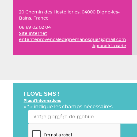
20 Chemin des Hostelleries, 04000 Digne-les-
Bains, France
06 69 02 02 04
Site internet
ententeprovencaledignemanosque@gmail.com
Agrandir la carte
I LOVE SMS !
Plus d'informations
«
*
» indique les champs nécessaires