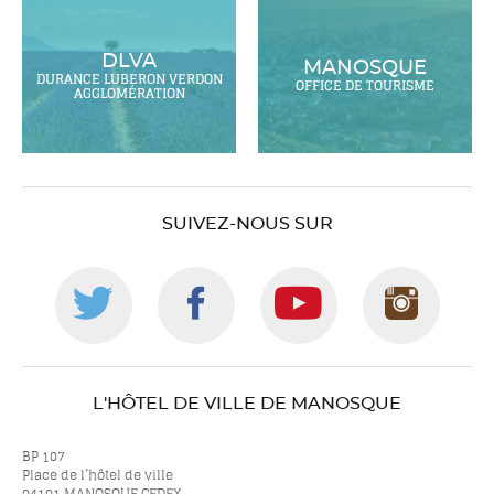
DLVA
MANOSQUE
DURANCE LUBERON VERDON
OFFICE DE TOURISME
AGGLOMÉRATION
SUIVEZ-NOUS SUR
Suivez-
Suivez-
Suivez-
Suiv
nous
nous
nous
nou
L'HÔTEL DE VILLE DE MANOSQUE
sur
sur
sur
sur
BP 107
Place de l’hôtel de ville
04101 MANOSQUE CEDEX