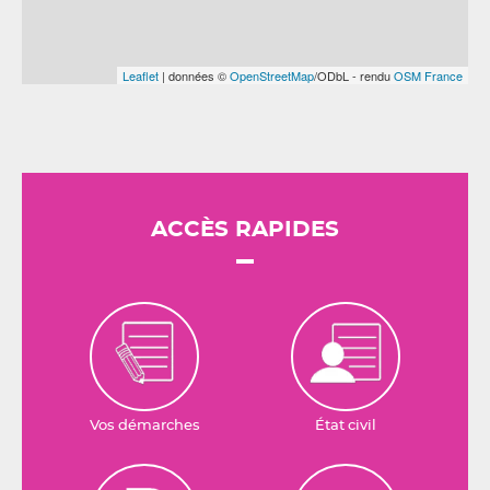
Leaflet
| données ©
OpenStreetMap
/ODbL - rendu
OSM France
ACCÈS RAPIDES
Vos démarches
État civil