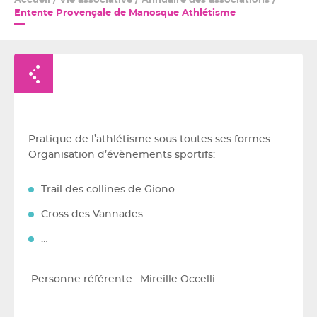
Accueil
/
Vie associative
/
Annuaire des associations
/
Entente Provençale de Manosque Athlétisme
Retour à la liste
Pratique de l’athlétisme sous toutes ses formes.
Organisation d’évènements sportifs:
Trail des collines de Giono
Cross des Vannades
…
Personne référente : Mireille Occelli