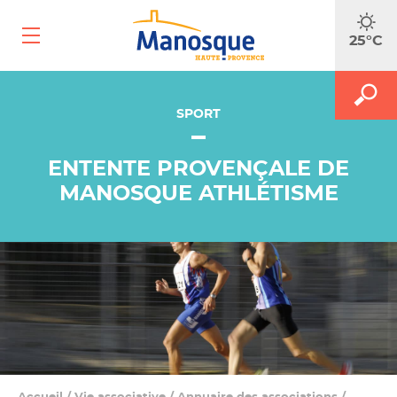
Ouvrir
25°C
le
menu
mobile
A
M
FAITES
le
SPORT
le
m
f
RECH
d
ENTENTE PROVENÇALE DE
r
MANOSQUE ATHLÉTISME