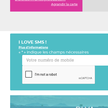
Agrandir la carte
I LOVE SMS !
Plus d'informations
«
*
» indique les champs nécessaires