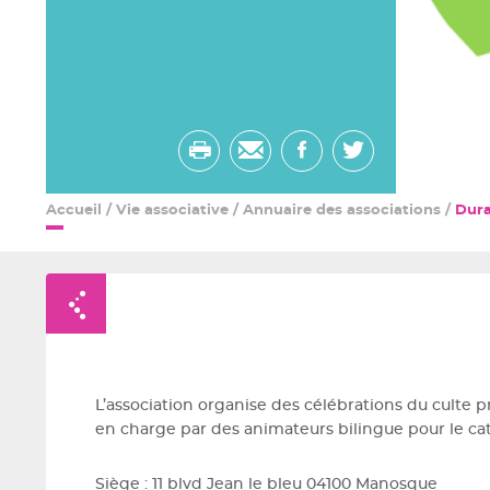
Imprimer
Envoyer
Partager
Partager
par
sur
sur
Accueil
/
Vie associative
/
Annuaire des associations
/
Dura
email
facebook
twitter
Retour à la liste
L’association organise des célébrations du culte p
en charge par des animateurs bilingue pour le c
Siège : 11 blvd Jean le bleu 04100 Manosque