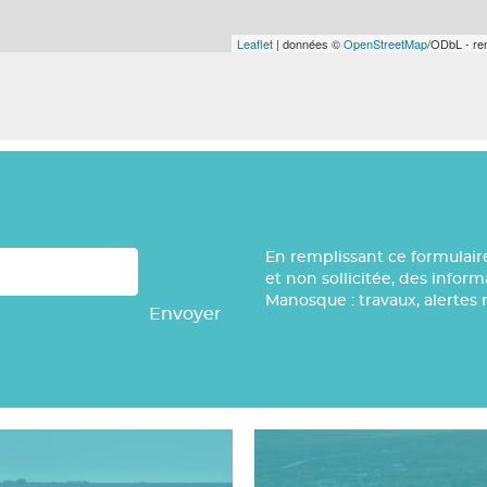
Leaflet
| données ©
OpenStreetMap
/ODbL - r
En remplissant ce formulair
et non sollicitée, des infor
Manosque : travaux, alertes 
Envoyer