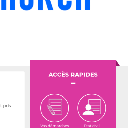
ACCÈS RAPIDES
t pris
Vos démarches
État civil