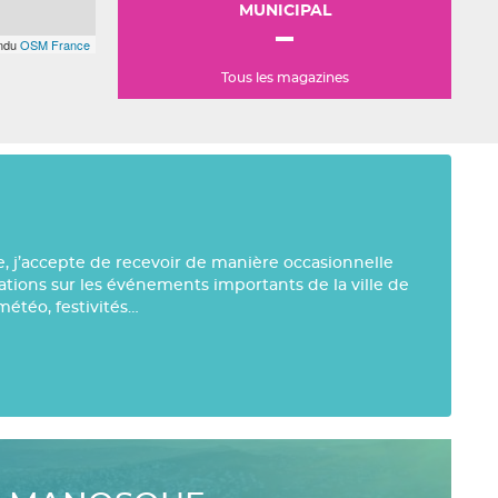
MUNICIPAL
endu
OSM France
Tous les magazines
e, j’accepte de recevoir de manière occasionnelle
mations sur les événements importants de la ville de
météo, festivités…