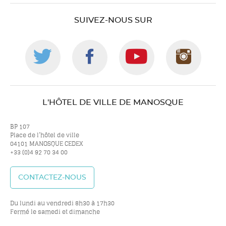
SUIVEZ-NOUS SUR
Suivez-
Suivez-
Suivez-
Suiv
nous
nous
nous
nou
L'HÔTEL DE VILLE DE MANOSQUE
sur
sur
sur
sur
BP 107
Place de l’hôtel de ville
04101 MANOSQUE CEDEX
+33 (0)4 92 70 34 00
twitter
facebook
youtube
inst
CONTACTEZ-NOUS
Du lundi au vendredi 8h30 à 17h30
Fermé le samedi et dimanche