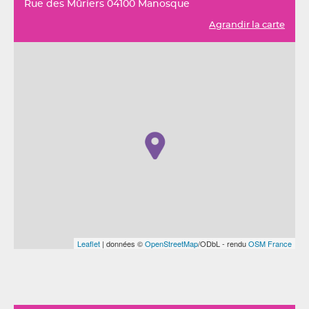
Rue des Mûriers 04100 Manosque
Agrandir la carte
Leaflet
| données ©
OpenStreetMap
/ODbL - rendu
OSM France