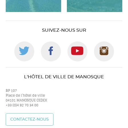
SUIVEZ-NOUS SUR
Suivez-
Suivez-
Suivez-
Suiv
nous
nous
nous
nou
L'HÔTEL DE VILLE DE MANOSQUE
sur
sur
sur
sur
BP 107
Place de l’hôtel de ville
04101 MANOSQUE CEDEX
+33 (0)4 92 70 34 00
twitter
facebook
youtube
inst
CONTACTEZ-NOUS