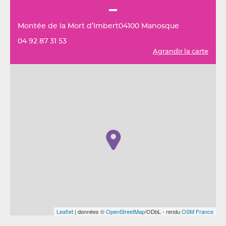
Montée de la Mort d’Imbert04100 Manosque
04 92 87 31 53
Agrandir la carte
Leaflet
| données ©
OpenStreetMap
/ODbL - rendu
OSM France