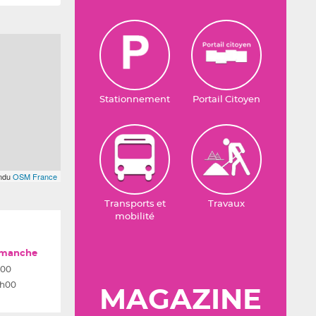
Stationnement
Portail Citoyen
endu
OSM France
Transports et
Travaux
mobilité
imanche
00
h00
MAGAZINE