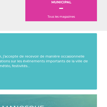
MUNICIPAL
Tous les magazines
e, j’accepte de recevoir de manière occasionnelle
mations sur les événements importants de la ville de
météo, festivités…