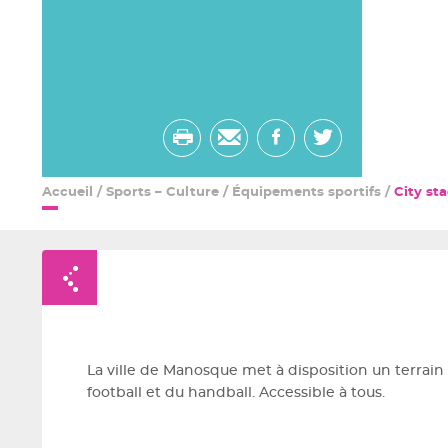
Imprimer
Envoyer
Partager
Partager
par
sur
sur
Accueil
/
Sports – Culture
/
Équipements sportifs
/
City st
email
facebook
twitter
Retour à la liste
La ville de Manosque met à disposition un terrain
football et du handball. Accessible à tous.