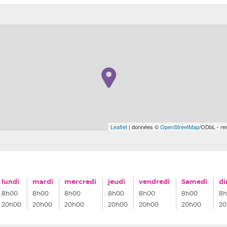
Leaflet
| données ©
OpenStreetMap
/ODbL - r
lundi
mardi
mercredi
jeudi
vendredi
Samedi
d
8h00
8h00
8h00
8h00
8h00
8h00
8h
20h00
20h00
20h00
20h00
20h00
20h00
20