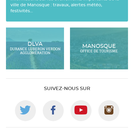
ville de Manosque : travaux, alertes météo,
festivités…
DLVA
MANOSQUE
DURANCE LUBERON VERDON
OFFICE DE TOURISME
AGGLOMÉRATION
SUIVEZ-NOUS SUR
Suivez-
Suivez-
Suivez-
Suiv
nous
nous
nous
nou