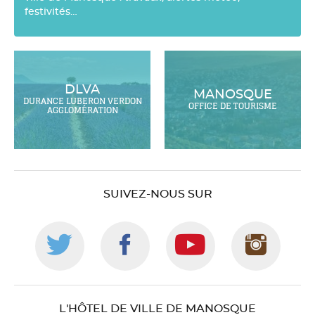
festivités…
DLVA
MANOSQUE
DURANCE LUBERON VERDON
OFFICE DE TOURISME
AGGLOMÉRATION
SUIVEZ-NOUS SUR
Suivez-
Suivez-
Suivez-
Suiv
nous
nous
nous
nou
L'HÔTEL DE VILLE DE MANOSQUE