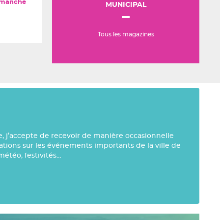
manche
MUNICIPAL
Tous les magazines
e, j’accepte de recevoir de manière occasionnelle
mations sur les événements importants de la ville de
météo, festivités…