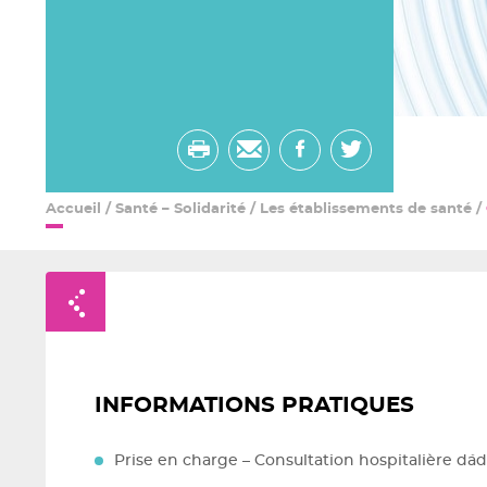
Imprimer
Envoyer
Partager
Partager
par
sur
sur
Accueil
/
Santé – Solidarité
/
Les établissements de santé
/
email
facebook
twitter
Retour à la liste
INFORMATIONS PRATIQUES
Prise en charge – Consultation hospitalière d´a