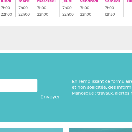
lundi
mardi
mercredi
jeudi
vendredi
Samedi
Di
7h00
7h00
7h00
7h00
7h00
7h00
22h00
22h00
22h00
22h00
22h00
12h30
En remplissant ce formulair
et non sollicitée, des infor
Manosque : travaux, alertes 
Envoyer