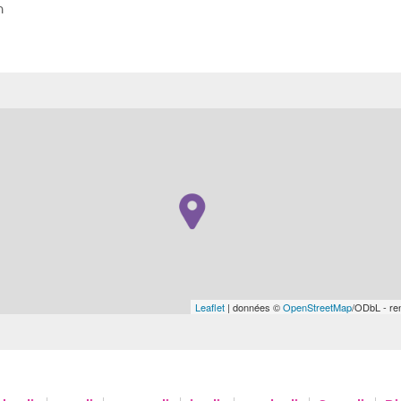
n
Leaflet
| données ©
OpenStreetMap
/ODbL - r