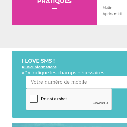
PRATIQUES
Matin
Après-midi
I LOVE SMS !
Plus d'informations
«
*
» indique les champs nécessaires