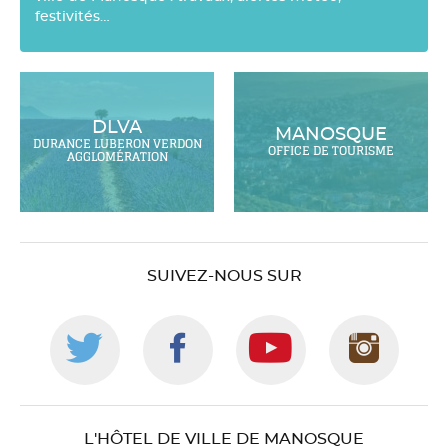
festivités…
DLVA
MANOSQUE
DURANCE LUBERON VERDON
OFFICE DE TOURISME
AGGLOMÉRATION
SUIVEZ-NOUS SUR
Suivez-
Suivez-
Suivez-
Suiv
nous
nous
nous
nou
L'HÔTEL DE VILLE DE MANOSQUE