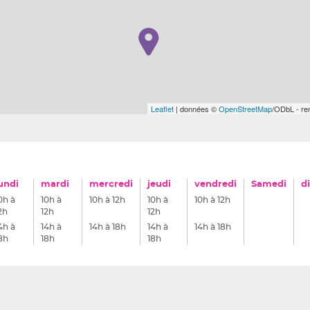
Leaflet
| données ©
OpenStreetMap
/ODbL - r
undi
mardi
mercredi
jeudi
vendredi
Samedi
d
0h à
10h à
10h à 12h
10h à
10h à 12h
2h
12h
12h
4h à
14h à
14h à 18h
14h à
14h à 18h
8h
18h
18h