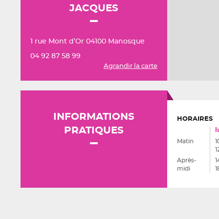
JACQUES
1 rue Mont d’Or 04100 Manosque
04 92 87 58 99
Agrandir la carte
INFORMATIONS
HORAIRES
PRATIQUES
l
Matin
1
1
Après-
1
midi
1