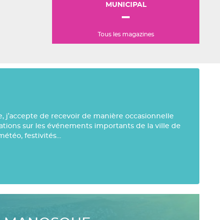
MUNICIPAL
Tous les magazines
e, j’accepte de recevoir de manière occasionnelle
mations sur les événements importants de la ville de
météo, festivités…