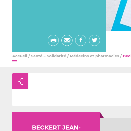
Imprimer
Envoyer
Partager
Partager
par
sur
sur
Accueil
/
Santé – Solidarité
/
Médecins et pharmacies
/
Bec
email
facebook
twitter
Retour à la liste
BECKERT JEAN-