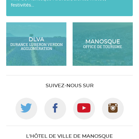
festivités…
DLVA
MANOSQUE
DURANCE LUBERON VERDON
OFFICE DE TOURISME
AGGLOMÉRATION
SUIVEZ-NOUS SUR
Suivez-
Suivez-
Suivez-
Suiv
nous
nous
nous
nou
L'HÔTEL DE VILLE DE MANOSQUE