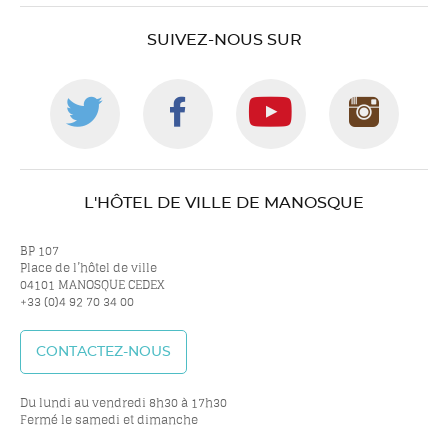
SUIVEZ-NOUS SUR
Suivez-
Suivez-
Suivez-
Suiv
nous
nous
nous
nou
L'HÔTEL DE VILLE DE MANOSQUE
sur
sur
sur
sur
BP 107
Place de l’hôtel de ville
04101 MANOSQUE CEDEX
+33 (0)4 92 70 34 00
twitter
facebook
youtube
inst
CONTACTEZ-NOUS
Du lundi au vendredi 8h30 à 17h30
Fermé le samedi et dimanche