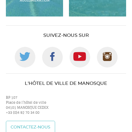
AGGLOMÉRATION
SUIVEZ-NOUS SUR
Suivez-
Suivez-
Suivez-
Suiv
nous
nous
nous
nou
L'HÔTEL DE VILLE DE MANOSQUE
sur
sur
sur
sur
BP 107
Place de l’hôtel de ville
04101 MANOSQUE CEDEX
+33 (0)4 92 70 34 00
twitter
facebook
youtube
inst
CONTACTEZ-NOUS