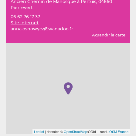
Ancien Chemin de Manosque à Pertuis, 04860
Pierrevert
06 62 76 17 37
Site internet
anna.osnowycz@wanadoo.fr
Agrandir la carte
Leaflet
| données ©
OpenStreetMap
/ODbL - rendu
OSM France