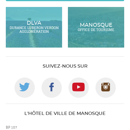
DLVA
MANOSQUE
DURANCE LUBERON VERDON
OFFICE DE TOURISME
AGGLOMÉRATION
SUIVEZ-NOUS SUR
Suivez-
Suivez-
Suivez-
Suiv
nous
nous
nous
nou
L'HÔTEL DE VILLE DE MANOSQUE
sur
sur
sur
sur
BP 107