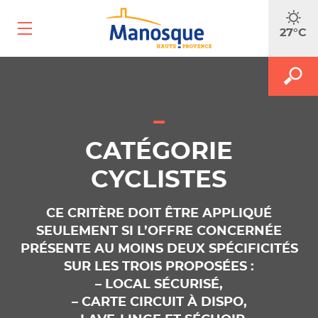
Ouvrir
27°C
le
menu
mobile
A
M
FAITES
le
le
m
f
RECH
d
r
CATÉGORIE
CYCLISTES
CE CRITÈRE DOIT ÊTRE APPLIQUÉ
SEULEMENT SI L’OFFRE CONCERNÉE
PRÉSENTE AU MOINS DEUX SPÉCIFICITÉS
SUR LES TROIS PROPOSÉES :
– LOCAL SÉCURISÉ,
– CARTE CIRCUIT À DISPO,