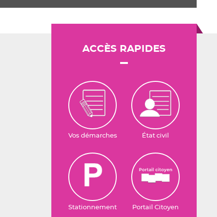
ACCÈS RAPIDES
Vos démarches
État civil
Stationnement
Portail Citoyen